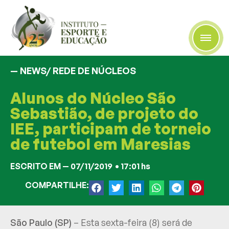
— NEWS/
REDE DE NÚCLEOS
Alunos do Núcleo São
Sebastião, de projeto do
IEE, participam de torneio
de futebol em Maresias
ESCRITO EM —
07/11/2019
•
17:01 hs
COMPARTILHE:
São Paulo (SP)
– Esta sexta-feira (8) será de