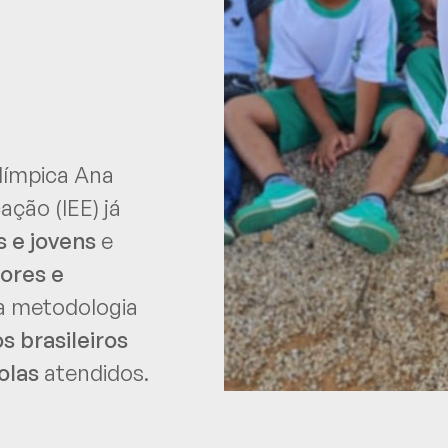
límpica Ana
ação (IEE) já
s e jovens
e
sores e
ua metodologia
 brasileiros
olas
atendidos.