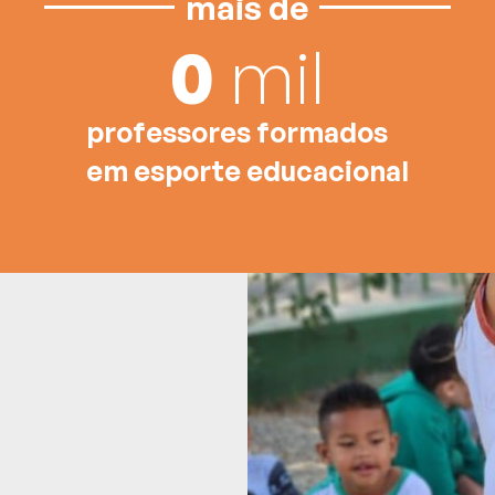
mais de
0
mil
professores formados
em esporte educacional