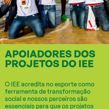
APOIADORES DOS
PROJETOS DO IEE
O IEE acredita no esporte como
ferramenta de transformação
social e nossos parceiros são
essenciais para que os projetos