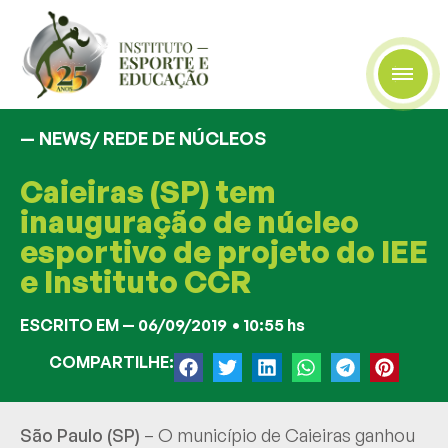
— NEWS/
REDE DE NÚCLEOS
Caieiras (SP) tem
inauguração de núcleo
esportivo de projeto do IEE
e Instituto CCR
ESCRITO EM —
06/09/2019
•
10:55 hs
COMPARTILHE:
São Paulo (SP)
– O município de Caieiras ganhou