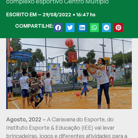
complexo esportivo Centro Múltiplo
ESCRITO EM —
29/08/2022
•
16:47 hs
COMPARTILHE:
Agosto, 2022 –
A Caravana do Esporte, do
Instituto Esporte & Educação (IEE) vai levar
brincadeiras, jogos e diferentes atividades para a