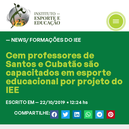
— NEWS/
FORMAÇÕES DO IEE
Cem professores de
Santos e Cubatão são
capacitados em esporte
educacional por projeto do
IEE
ESCRITO EM —
22/10/2019
•
12:24 hs
COMPARTILHE: