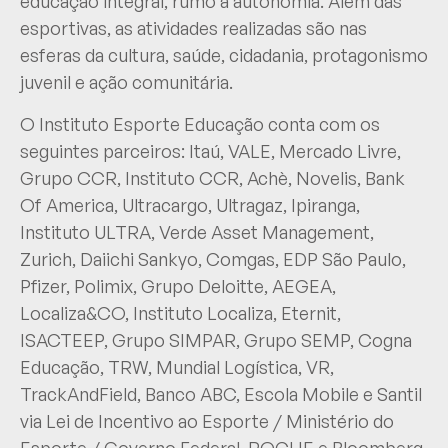
educação integral, rumo à autonomia. Além das
esportivas, as atividades realizadas são nas
esferas da cultura, saúde, cidadania, protagonismo
juvenil e ação comunitária.
O Instituto Esporte Educação conta com os
seguintes parceiros: Itaú, VALE, Mercado Livre,
Grupo CCR, Instituto CCR, Achè, Novelis, Bank
Of America, Ultracargo, Ultragaz, Ipiranga,
Instituto ULTRA, Verde Asset Management,
Zurich, Daiichi Sankyo, Comgas, EDP São Paulo,
Pfizer, Polimix, Grupo Deloitte, AEGEA,
Localiza&CO, Instituto Localiza, Eternit,
ISACTEEP, Grupo SIMPAR, Grupo SEMP, Cogna
Educação, TRW, Mundial Logística, VR,
TrackAndField, Banco ABC, Escola Mobile e Santil
via Lei de Incentivo ao Esporte / Ministério do
Esporte / Governo Federal, ROCHE e Bloomberg