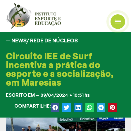
— NEWS/
REDE DE NÚCLEOS
Circuito IEE de Surf
incentiva a prática do
esporte e a socialização,
em Maresias
ESCRITO EM —
09/04/2024
•
10:51 hs
COMPARTILHE: