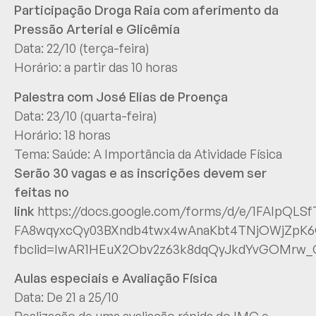
Participação Droga Raia com aferimento da
Pressão Arterial e Glicêmia
Data: 22/10 (terça-feira)
Horário: a partir das 10 horas
Palestra com José Elias de Proença
Data: 23/10 (quarta-feira)
Horário: 18 horas
Tema: Saúde: A Importância da Atividade Física
Serão 30 vagas e as inscrições devem ser
feitas no
link
https://docs.google.com/forms/d/e/1FAIpQLS
FA8wqyxcQy03BXndb4twx4wAnaKbt4TNjOWjZpK6
fbclid=IwAR1HEuX2Obv2z63k8dqQyJkdYvGOMrw_
Aulas especiais e Avaliação Física
Data: De 21 a 25/10