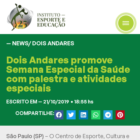
— NEWS/
DOIS ANDARES
Dois Andares promove
Semana Especial da Saúde
com palestra e atividades
especiais
ESCRITO EM —
21/10/2019
•
18:55 hs
COMPARTILHE:
São Paulo (SP)
– O Centro de Esporte, Cultura e