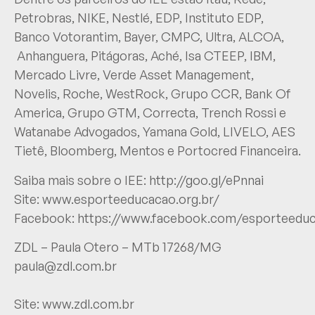
Petrobras, NIKE, Nestlé, EDP, Instituto EDP,
Banco Votorantim, Bayer, CMPC, Ultra, ALCOA,
Anhanguera, Pitágoras, Aché, Isa CTEEP, IBM,
Mercado Livre, Verde Asset Management,
Novelis, Roche, WestRock, Grupo CCR, Bank Of
America, Grupo GTM, Correcta, Trench Rossi e
Watanabe Advogados, Yamana Gold, LIVELO, AES
Tietê, Bloomberg, Mentos e Portocred Financeira.
Saiba mais sobre o IEE:
http://goo.gl/ePnnai
Site:
www.esporteeducacao.org.br/
Facebook:
https://www.facebook.com/esporteedu
ZDL – Paula Otero – MTb 17268/MG
paula@zdl.com.br
Site:
www.zdl.com.br