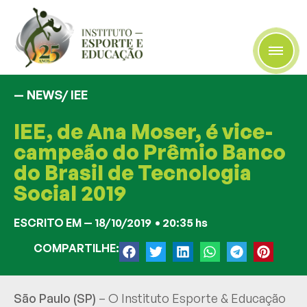
— NEWS/
IEE
IEE, de Ana Moser, é vice-
campeão do Prêmio Banco
do Brasil de Tecnologia
Social 2019
ESCRITO EM —
18/10/2019
•
20:35 hs
COMPARTILHE:
São Paulo (SP)
– O Instituto Esporte & Educação