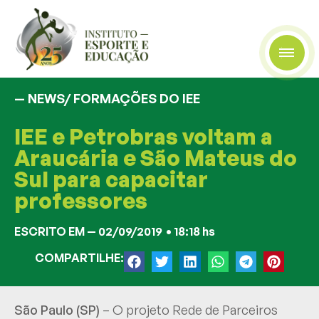
— NEWS/
FORMAÇÕES DO IEE
IEE e Petrobras voltam a
Araucária e São Mateus do
Sul para capacitar
professores
ESCRITO EM —
02/09/2019
•
18:18 hs
COMPARTILHE:
São Paulo (SP)
– O projeto Rede de Parceiros