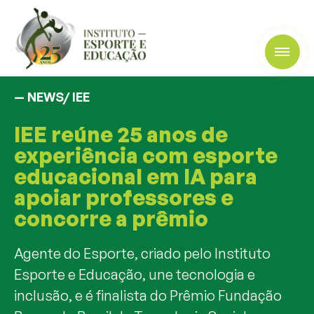
— NEWS/
IEE
IEE reúne 25 anos de
experiência com esporte
educacional em IA para
apoiar professores e
concorre a prêmio
Agente do Esporte, criado pelo Instituto
Esporte e Educação, une tecnologia e
inclusão, e é finalista do Prêmio Fundação