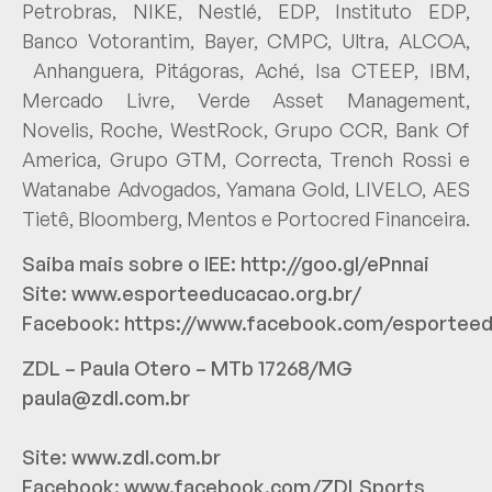
Petrobras, NIKE, Nestlé, EDP, Instituto EDP,
Banco Votorantim, Bayer, CMPC, Ultra, ALCOA,
Anhanguera, Pitágoras, Aché, Isa CTEEP, IBM,
Mercado Livre, Verde Asset Management,
Novelis, Roche, WestRock, Grupo CCR, Bank Of
America, Grupo GTM, Correcta, Trench Rossi e
Watanabe Advogados, Yamana Gold, LIVELO, AES
Tietê, Bloomberg, Mentos e Portocred Financeira.
Saiba mais sobre o IEE:
http://goo.gl/ePnnai
Site:
www.esporteeducacao.org.br/
Facebook:
https://www.facebook.com/esportee
ZDL – Paula Otero – MTb 17268/MG
paula@zdl.com.br
Site:
www.zdl.com.br
Facebook:
www.facebook.com/ZDLSports