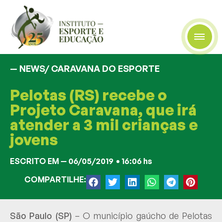
— NEWS/
CARAVANA DO ESPORTE
Pelotas (RS) recebe o
Projeto Caravana, que irá
atender a 3 mil crianças e
jovens
ESCRITO EM —
06/05/2019
•
16:06 hs
COMPARTILHE:
São Paulo (SP)
– O município gaúcho de Pelotas