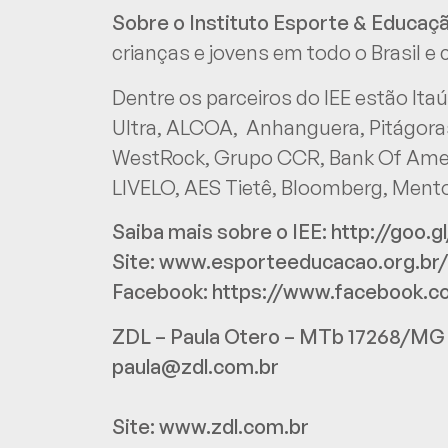
Sobre o Instituto Esporte & Educaç
crianças e jovens em todo o Brasil e
Dentre os parceiros do IEE estão Ita
Ultra, ALCOA, Anhanguera, Pitágoras
WestRock, Grupo CCR, Bank Of Amer
LIVELO, AES Tietê, Bloomberg, Mento
Saiba mais sobre o IEE:
http://goo.g
Site:
www.esporteeducacao.org.br/
Facebook:
https://www.facebook.
ZDL – Paula Otero – MTb 17268/MG
paula@zdl.com.br
Site:
www.zdl.com.br