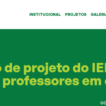
INSTITUCIONAL
PROJETOS
GALERI
 de projeto do IE
0 professores em
CO