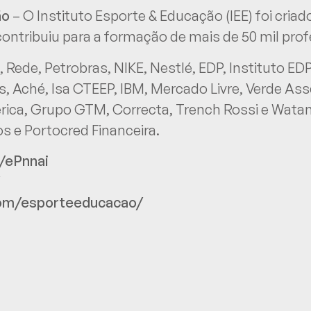
ão
– O Instituto Esporte & Educação (IEE) foi criad
 contribuiu para a formação de mais de 50 mil pr
ú, Rede, Petrobras, NIKE, Nestlé, EDP, Instituto E
, Aché, Isa CTEEP, IBM, Mercado Livre, Verde As
ica, Grupo GTM, Correcta, Trench Rossi e Wat
s e Portocred Financeira.
l/ePnnai
com/esporteeducacao/