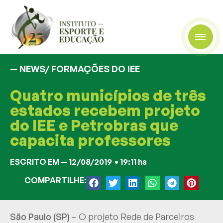
— NEWS/
FORMAÇÕES DO IEE
Quatro municípios de três
estados recebem projeto
do IEE e Petrobras que
capacita professores
ESCRITO EM —
12/08/2019
•
19:11 hs
COMPARTILHE:
São Paulo (SP)
– O projeto Rede de Parceiros