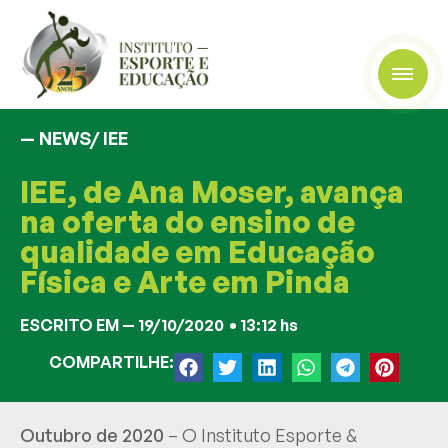
— NEWS/
IEE
IEE, de Ana Moser, avança
na oferta do ensino de
qualidade em Educação
Física e Arte em Pinda
ESCRITO EM —
19/10/2020
•
13:12 hs
COMPARTILHE:
Outubro de 2020
– O Instituto Esporte &