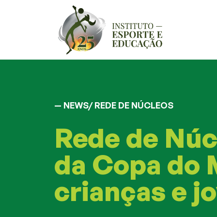
— NEWS/
REDE DE NÚCLEOS
Rede de Núcl
da Copa do 
crianças e j