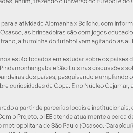
des, enfim, trazendo o universo do futebol e do C
 para a atividade Alemanha x Boliche, com infor
 Osasco, as brincadeiras são com jogos educacion
rano, a turminha do futebol vem agitando as au
unos estão focados em estudar sobre os países 
Pindamonhangaba e São Luis nas discussões so
andeiras dos países, pesquisando e ampliando o 
bre curiosidades da Copa. E no Núcleo Cajamar, a
rado a partir de parcerias locais e institucionais
om o Projeto, o IEE atende atualmente a cerca de
ão metropolitana de São Paulo (Osasco, Carapicuí