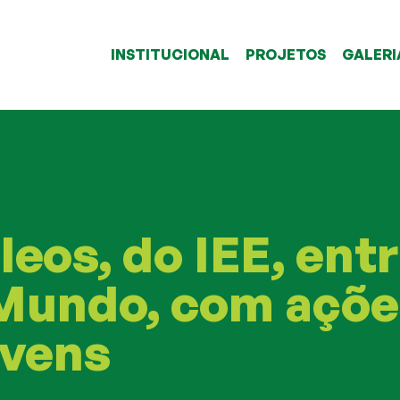
INSTITUCIONAL
PROJETOS
GALERI
eos, do IEE, entr
Mundo, com açõe
ovens