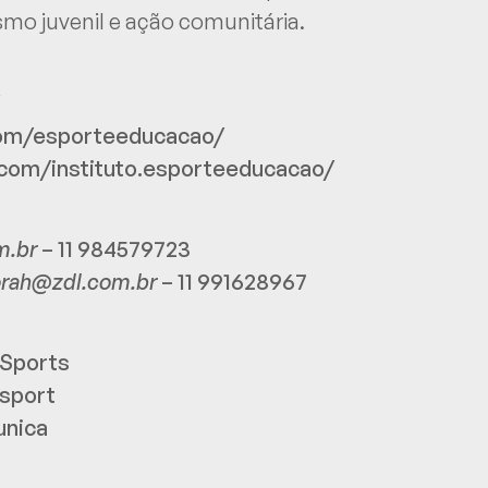
smo juvenil e ação comunitária.
com/esporteeducacao/
com/instituto.esporteeducacao/
m.br
– 11 984579723
rah@zdl.com.br
– 11 991628967
Sports
sport
nica