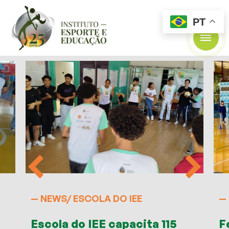
PT
— NEWS/
ESCOLA DO IEE
—
Escola do IEE capacita 115
F