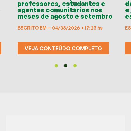
professores, estudantes e
d
e
agentes comunitários nos
e
meses de agosto e setembro
e
ESCRITO EM —
04/08/2026
•
17:23 hs
ES
VEJA CONTEÚDO COMPLETO
1
2
3